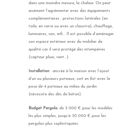
dans une moindre mesure, la chaleur. On peut
aisément l’agrémenter avec des équipements
complémentaires : protections latérales (en
toile, en verre ou avec un claustra), chauffage,
luminaires, son, wifi… Il est possible d’aménager
son espace extérieur avec du mobilier de
qualité car il sera protégé des intempéries
(capteur pluie, vent…).
Fenêtre
Installation
: ancrée à la maison avec l’ajout
Fenêtre aluminium
Portail et portillo
d’un ou plusieurs poteaux, soit en îlot avec la
Fenêtre mixtes
Portail battant
Porte d’entrée
pose de 4 poteaux au milieu du jardin
Fenêtre PVC
(nécessite des dés de béton).
Portail coulissant
Porte d’entrée Acier
Porte de garage
Toutes les fenêtres
Tous les portails et por
Porte d’entrée Alumin
Budget Pergola
: de 3 000 € pour les modèles
Porte de garage bacsu
Stores
les plus simples, jusqu’à 30 000 € pour les
Porte d’entrée bois
Porte de garage Batta
Store extérieur
pergolas plus sophistiquées.
Porte d’entrée Mixte bo
Porte de garage latéra