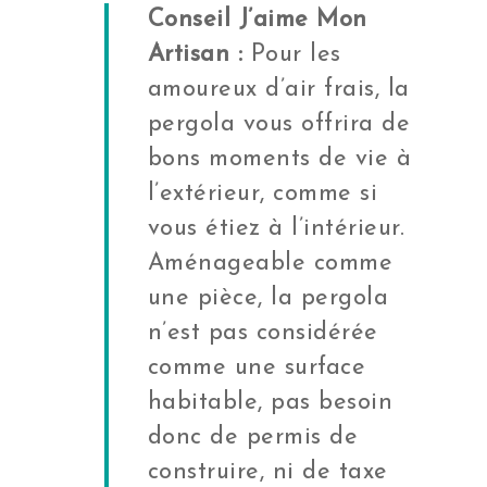
Store coffre
Conseil J’aime Mon
aluminium
Coulissante
TOUS LES STORES
Artisan :
Pour les
TOUTES LES PORTES
Porte de garage section
EXTÉRIEURS
amoureux d’air frais, la
D’ENTRÉE
Toutes les portes de g
pergola vous offrira de
bons moments de vie à
l’extérieur, comme si
vous étiez à l’intérieur.
Aménageable comme
une pièce, la pergola
n’est pas considérée
comme une surface
habitable, pas besoin
donc de permis de
construire, ni de taxe