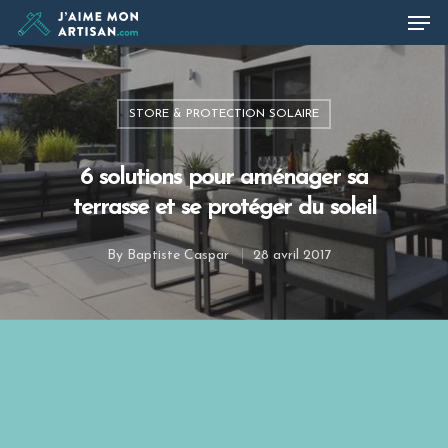
STORE & PROTECTION SOLAIRE
Hit enter to search or ESC to close
6 solutions pour aménager sa
terrasse et se protéger du soleil
By
Baptiste Caspar
28 avril 2017