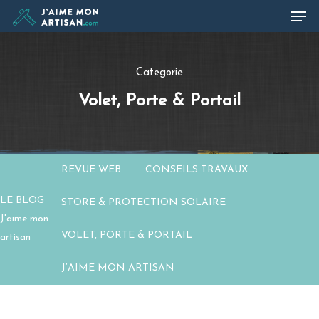
Categorie
Hit enter to search or ESC to close
Volet, Porte & Portail
REVUE WEB
CONSEILS TRAVAUX
LE BLOG
STORE & PROTECTION SOLAIRE
J'aime mon
VOLET, PORTE & PORTAIL
artisan
J’AIME MON ARTISAN