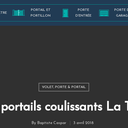
PORTAIL ET
PORTE
PORTE 
ÊTRE
PORTILLON
D’ENTRÉE
GARAG
VOLET, PORTE & PORTAIL
portails coulissants La 
By
Baptiste Caspar
3 avril 2018