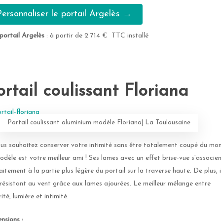
Personnaliser le portail Argelès →
 portail Argelès
: à partir de 2 714 € TTC installé
ortail coulissant Floriana
Portail coulissant aluminium modèle Floriana| La Toulousaine
ous souhaitez conserver votre intimité sans être totalement coupé du mo
odèle est votre meilleur ami ! Ses lames avec un effet brise-vue s’associe
aitement à la partie plus légère du portail sur la traverse haute. De plus, i
 résistant au vent grâce aux lames ajourées. Le meilleur mélange entre
ité, lumière et intimité.
nsions :