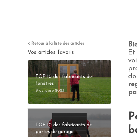
< Retour à la liste des articles
Bi
Et
Vos articles favoris
vo
pr
do
TOP 10 des fabricants de
fenêtres
re
9 octobre 2023
pa
P
TOP 10 des fabricants de
b
portes de garage