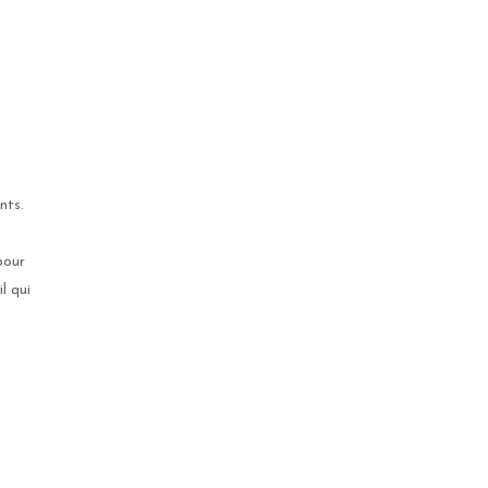
nts.
pour
l qui