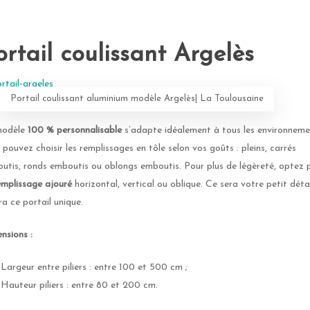
ortail coulissant Argelès
Portail coulissant aluminium modèle Argelès| La Toulousaine
modèle
100 % personnalisable
s’adapte idéalement à tous les environneme
 pouvez choisir les remplissages en tôle selon vos goûts : pleins, carrés
utis, ronds emboutis ou oblongs emboutis. Pour plus de légèreté, optez 
emplissage ajouré
horizontal, vertical ou oblique. Ce sera votre petit détai
ra ce portail unique.
nsions :
Largeur entre piliers : entre 100 et 500 cm ;
Hauteur piliers : entre 80 et 200 cm.