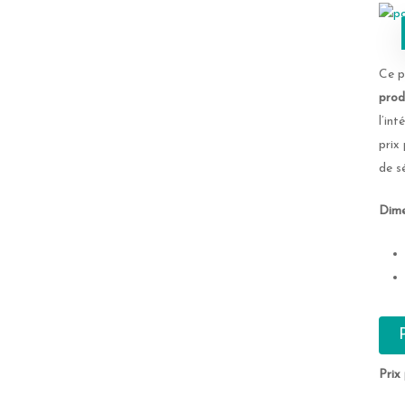
Ce p
prod
l’int
prix
de sé
Dime
Prix