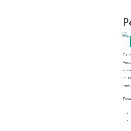
P
Ce 
Vous
embo
un
r
rend
Dime