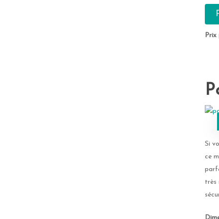
Prix
P
Si v
ce m
parf
très
sécur
Dime