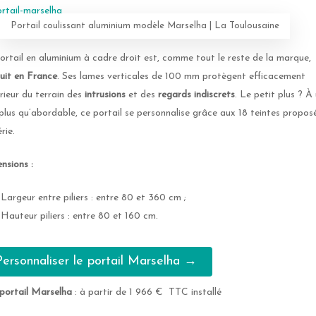
Portail coulissant aluminium modèle Marselha | La Toulousaine
ortail en aluminium à cadre droit est, comme tout le reste de la marque,
uit en France
. Ses lames verticales de 100 mm protègent efficacement
érieur du terrain des
intrusions
et des
regards indiscrets
. Le petit plus ? À
 plus qu’abordable, ce portail se personnalise grâce aux 18 teintes propos
rie.
nsions :
Largeur entre piliers : entre 80 et 360 cm ;
Hauteur piliers : entre 80 et 160 cm.
Personnaliser le portail Marselha →
 portail Marselha
: à partir de 1 966 € TTC installé