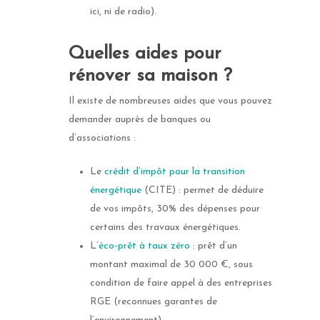
Portail et portillo
ici, ni de radio).
Fenêtre mixtes
Portail battant
Porte d’entrée
Quelles aides pour
Fenêtre PVC
Portail coulissant
Porte d’entrée Acier
Porte de garage
rénover sa maison ?
Toutes les fenêtres
Tous les portails et por
Porte d’entrée Alumin
Porte de garage bacsu
Stores
Il existe de nombreuses aides que vous pouvez
Porte d’entrée bois
Porte de garage Batta
demander auprès de banques ou
Store extérieur
d’associations :
Porte d’entrée Mixte bo
Porte de garage latéra
Store coffre
aluminium
Coulissante
Le
crédit d’impôt pour la transition
TOUS LES STORES
TOUTES LES PORTES
énergétique
(CITE) : permet de déduire
Porte de garage section
EXTÉRIEURS
D’ENTRÉE
de vos impôts, 30% des dépenses pour
Toutes les portes de g
certains des travaux énergétiques.
L’
éco-prêt à taux zéro
: prêt d’un
montant maximal de 30 000 €, sous
condition de faire appel à des entreprises
RGE (reconnues garantes de