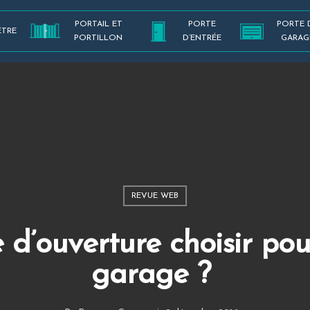
PORTAIL ET
PORTE
PORTE 
ÊTRE
PORTILLON
D’ENTRÉE
GARAG
REVUE WEB
d’ouverture choisir pou
garage ?