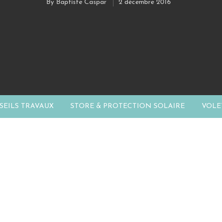
By
Baptiste Caspar
2 décembre 2016
EILS TRAVAUX
STORE & PROTECTION SOLAIRE
VOLE