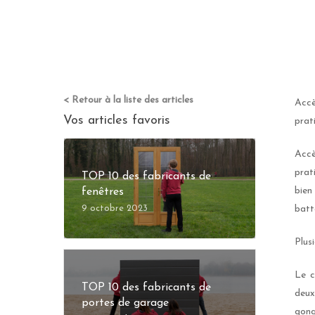
< Retour à la liste des articles
Accè
Vos articles favoris
prat
Accè
prat
TOP 10 des fabricants de
bien
fenêtres
9 octobre 2023
batt
Plus
Le c
TOP 10 des fabricants de
deux
portes de garage
gong