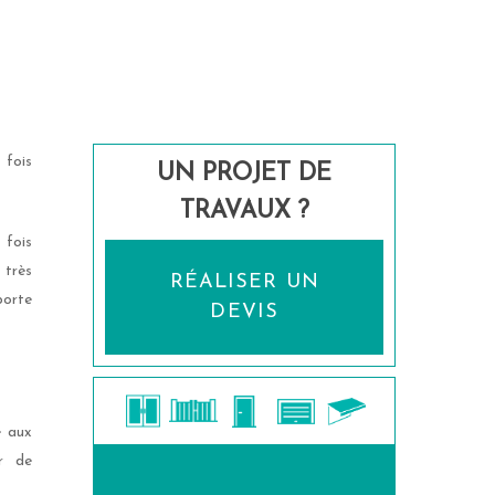
 fois
UN PROJET DE
TRAVAUX ?
 fois
 très
RÉALISER UN
porte
DEVIS
é aux
ur de