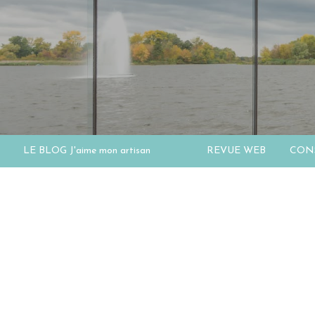
LE BLOG J'aime mon artisan
REVUE WEB
CONS
Hit enter to search or ESC to close