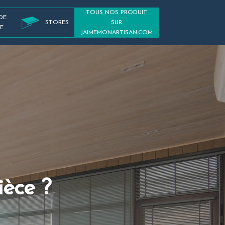
TOUS NOS PRODUIT
DE
STORES
SUR
E
JAIMEMONARTISAN.COM
ièce ?