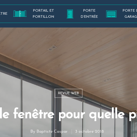
PORTAIL ET
PORTE
PORTE 
ÊTRE
PORTILLON
D’ENTRÉE
GARAG
REVUE WEB
e fenêtre pour quelle p
By
Baptiste Caspar
3 octobre 2018