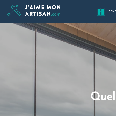
FEN
Quell