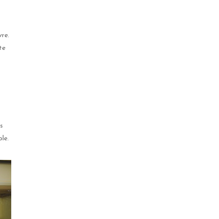
vre.
te
s
le.