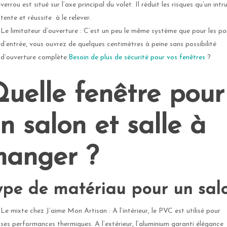
verrou est situé sur l’axe principal du volet. Il réduit les risques qu’un intr
tente et réussite à le relever.
Le
limitateur d’ouverture : C’est un peu le même système que pour les po
d’entrée, vous ouvrez de quelques centimètres à peine sans possibilité
d’ouverture complète.
Besoin de plus de sécurité pour vos fenêtres
?
uelle fenêtre pour
n salon et salle à
anger ?
ype de matériau pour un sal
Le mixte chez J’aime Mon Artisan : A l’intérieur, le PVC est utilisé pour
ses performances thermiques. A l’extérieur, l’aluminium garanti élégance