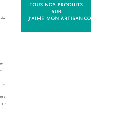
TOUS NOS PRODUITS
SUR
e du
J'AIME MON ARTISAN.COM
ment
ment
. En
pose
r que