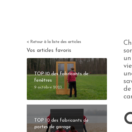
< Retour à la liste des articles
Ch
so
Vos articles favoris
un
vi
un
TOP 10 des fabricants de
fenêtres
sa
9 octobre 2023
de 
ca
Q
TOP 10 des fabricants de
portes de garage