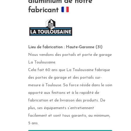
aluminium de notre
fabricant
Lieu de fabrication : Haute-Garonne (31)
Nous vendons des portails et porte de garage
La Toulousaine.
Cela fait 60 ans que La Toulousaine fabrique
des portes de garage et des portails sur-
mesure à Toulouse. Sa force réside dans le soin
Fenêtre
apporté aux finitions et à la rapidité de
fabrication et de livraison des produits. De
Fenêtre aluminium
Portail et portillo
plus, ses équipements s’entretiennent
facilement et sont tous garantis, au minimum,
Fenêtre mixtes
Portail battant
Porte d’entrée
5 ans.
Fenêtre PVC
Portail coulissant
Porte d’entrée Acier