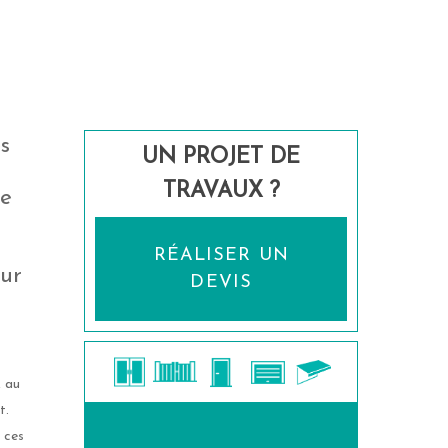
s
UN PROJET DE
TRAVAUX ?
se
RÉALISER UN
our
DEVIS
, au
t.
 ces