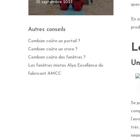
10 septembre 2023
ques
En a
prod
Autres conseils
Combien coûte un portail ?
L
Combien coûte un store ?
Combien coûte des fenêtres ?
Un
Les fenêtres mixtes Alya Excellence du
fabricant AMCC
Se p
comp
l’en
très
néan