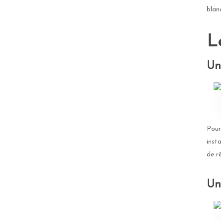
blan
L
Un
Pour 
inst
de r
Un