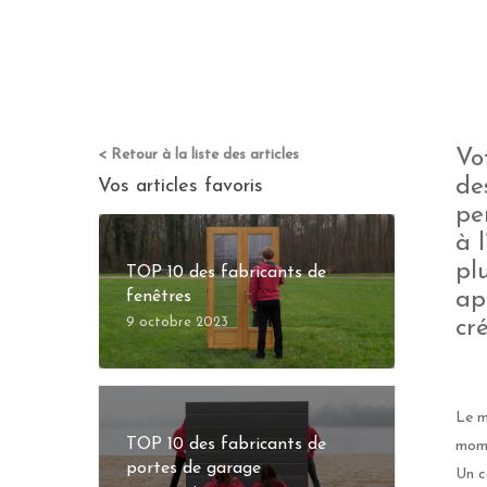
< Retour à la liste des articles
Vo
de
Vos articles favoris
pe
à 
pl
TOP 10 des fabricants de
fenêtres
ap
9 octobre 2023
cr
Le m
TOP 10 des fabricants de
mome
portes de garage
Un c