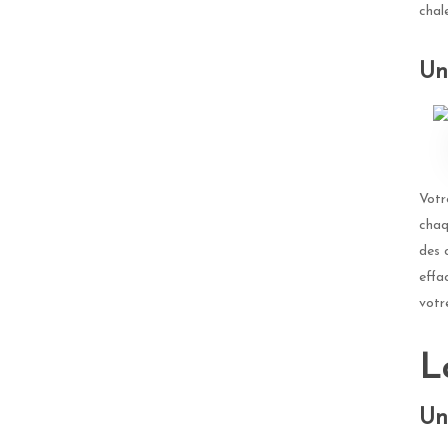
chal
Un
Votr
chaq
des 
effa
votr
L
Un