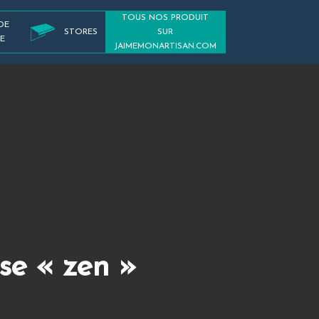
TOUS NOS PRODUIT
DE
STORES
SUR
E
JAIMEMONARTISAN.COM
se « zen »