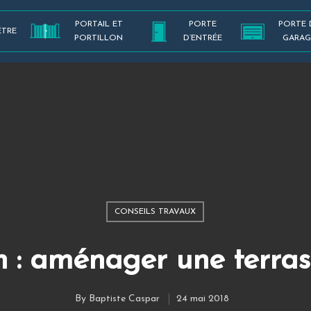
PORTAIL ET
PORTE
PORTE 
ÊTRE
PORTILLON
D’ENTRÉE
GARAG
CONSEILS TRAVAUX
on : aménager une terras
By
Baptiste Caspar
24 mai 2018