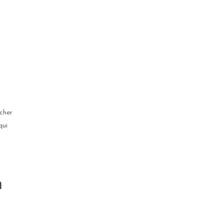
rcher
qui
n