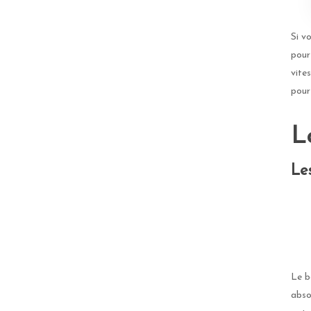
Si v
pour
vite
pour
L
Le
Le b
abso