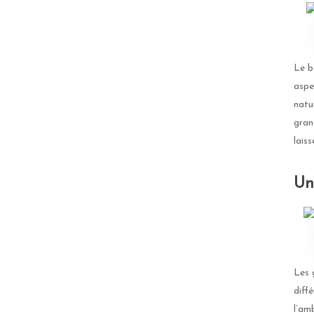
Le b
aspe
natu
gran
lais
Un
Les 
diffé
l’am