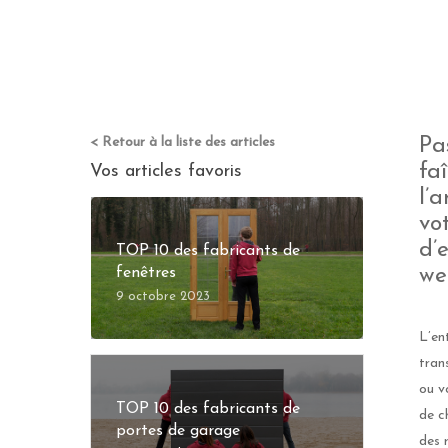
< Retour à la liste des articles
Pa
fa
Vos articles favoris
l’
vo
d’
TOP 10 des fabricants de
fenêtres
we
9 octobre 2023
L’en
tran
ou v
TOP 10 des fabricants de
de c
portes de garage
des 