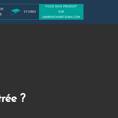
TOUS NOS PRODUIT
DE
STORES
SUR
E
JAIMEMONARTISAN.COM
rée ?