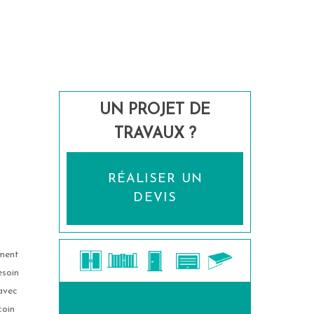
,
UN PROJET DE
TRAVAUX ?
RÉALISER UN
DEVIS
ement
esoin
 avec
coin