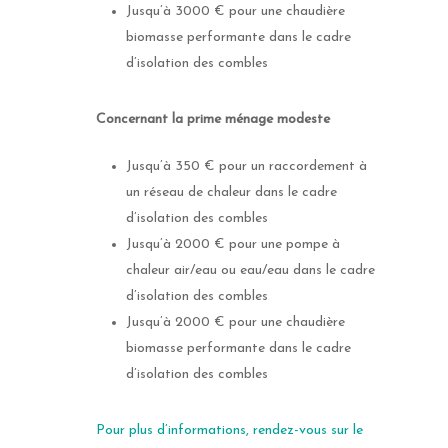
Jusqu’à 3000 € pour une chaudière
biomasse performante dans le cadre
d’isolation des combles
Concernant la prime ménage modeste
Jusqu’à 350 € pour un raccordement à
un réseau de chaleur dans le cadre
d’isolation des combles
Jusqu’à 2000 € pour une pompe à
chaleur air/eau ou eau/eau dans le cadre
d’isolation des combles
Fenêtre
Jusqu’à 2000 € pour une chaudière
biomasse performante dans le cadre
Fenêtre aluminium
Portail et portillo
d’isolation des combles
Fenêtre mixtes
Portail battant
Porte d’entrée
Pour plus d’informations, rendez-vous sur le
Fenêtre PVC
Portail coulissant
Porte d’entrée Acier