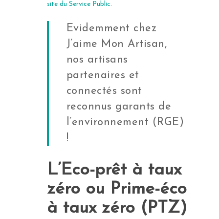
Porte de garage
site du Service Public
.
Toutes les fenêtres
Tous les portails et por
Porte d’entrée Alumin
Porte de garage bacsu
Stores
Evidemment chez
Porte d’entrée bois
Porte de garage Batta
Store extérieur
J’aime Mon Artisan,
Porte d’entrée Mixte bo
Porte de garage latéra
nos artisans
Store coffre
aluminium
Coulissante
partenaires et
TOUS LES STORES
TOUTES LES PORTES
Porte de garage section
connectés sont
EXTÉRIEURS
D’ENTRÉE
reconnus garants de
Toutes les portes de g
l’environnement (RGE)
!
L’Eco-prêt à taux
zéro ou Prime-éco
à taux zéro (PTZ)