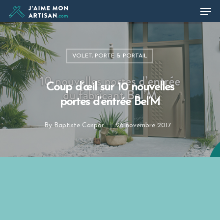
VOLET, PORTE & PORTAIL
Hit enter to search or ESC to close
Coup d’œil sur 10 nouvelles
portes d’entrée Bel’M
By
Baptiste Caspar
26 novembre 2017