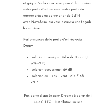
atypique. Sachez que vous pouvez harmoniser
votre porte d’entrée avec votre porte de
garage grâce au partenariat de Bel’M
avec Novoferm, qui vous assurera une façade
harmonisée.
Performances de la porte d’entrée acier
Dream
Isolation thermique : Ud = de 0,99 à 1,1
W/(m2.K)
Isolation acoustique : 29 dB
Fenêtre
Isolation air – eau – vent : A*4 E*5B
V*C3
Fenêtre aluminium
Portail et portillo
Fenêtre mixtes
Prix porte d’entrée acier Dream : à partir de 1
Portail battant
Porte d’entrée
440 € TTC – Installation incluse
Fenêtre PVC
Portail coulissant
Porte d’entrée Acier