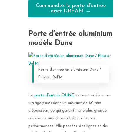
Porte de garage
Commandez le porte d'entrée
Toutes les fenêtres
Tous les portails et por
Porte d’entrée Alumin
acier DREAM →
Porte de garage bacsu
Stores
Porte d’entrée bois
Porte de garage Batta
Store extérieur
Porte d’entrée Mixte bo
Porte d’entrée aluminium
Porte de garage latéra
Store coffre
aluminium
Coulissante
modèle Dune
TOUS LES STORES
TOUTES LES PORTES
Porte de garage section
EXTÉRIEURS
D’ENTRÉE
Toutes les portes de g
Porte d’entrée en aluminium Dune /
Photo : Bel’M
La
porte d’entrée DUNE
est un modèle sans
vitrage possédant un ouvrant de 80 mm
d’épaisseur, ce qui garantit une plus grande
résistance aux chocs et de meilleures
performances. Elle possède des lignes et des