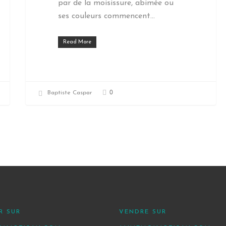
par de la moisissure, abimée ou
ses couleurs commencent…
Read More
0
Baptiste Caspar
R SUR
VENDRE SUR