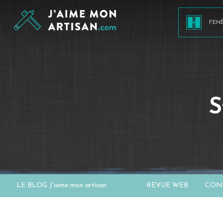
FEN
S
LE BLOG J'aime mon artisan
REVUE WEB
CONS