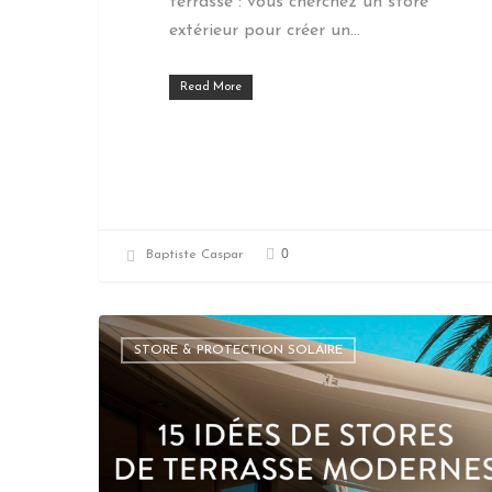
terrasse : vous cherchez un store
extérieur pour créer un…
Read More
0
Baptiste Caspar
STORE & PROTECTION SOLAIRE