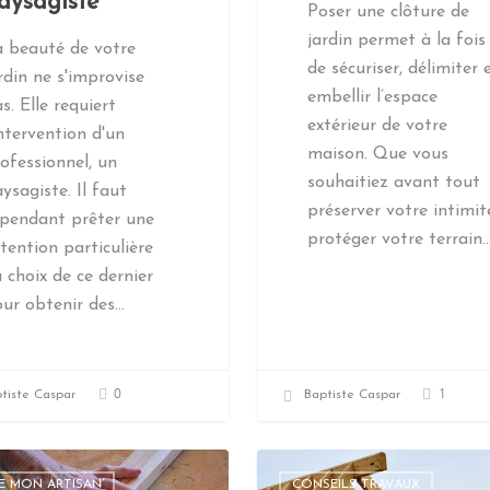
aysagiste
Poser une clôture de
jardin permet à la fois
 beauté de votre
de sécuriser, délimiter 
rdin ne s'improvise
embellir l’espace
s. Elle requiert
extérieur de votre
intervention d'un
maison. Que vous
ofessionnel, un
souhaitiez avant tout
ysagiste. Il faut
préserver votre intimit
ependant prêter une
protéger votre terrain
tention particulière
 choix de ce dernier
ur obtenir des…
0
1
tiste Caspar
Baptiste Caspar
ME MON ARTISAN
CONSEILS TRAVAUX