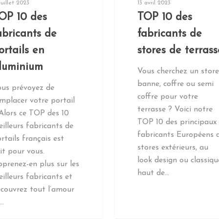
juillet 2023
13 avril 2023
OP 10 des
TOP 10 des
abricants de
fabricants de
ortails en
stores de terrass
luminium
Vous cherchez un store
banne, coffre ou semi
ous prévoyez de
coffre pour votre
mplacer votre portail
terrasse ? Voici notre
Alors ce TOP des 10
TOP 10 des principaux
illeurs fabricants de
fabricants Européens 
rtails français est
stores extérieurs, au
it pour vous.
look design ou classiqu
prenez-en plus sur les
haut de…
illeurs fabricants et
couvrez tout l’amour
t…