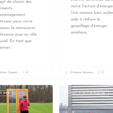
agit de choisir des
notre facture d'énergie
léments
Une maison bien isolée
'aménagement
aide à réduire le
térieur pour votre
gaspillage d'énergie,
ison, la menuiserie
améliore…
térieure joue un rôle
ucial. En tant que
remier…
4
3
tiste Caspar
Océane Auzoux
UE WEB
VOLET, PORTE & PORTAIL