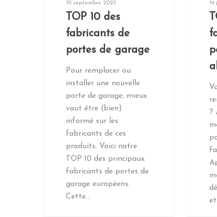
10 septembre 2023
19 
TOP 10 des
T
fabricants de
f
portes de garage
p
a
Pour remplacer ou
installer une nouvelle
V
porte de garage, mieux
re
vaut être (bien)
? 
informé sur les
me
fabricants de ces
po
produits. Voici notre
fa
TOP 10 des principaux
Ap
fabricants de portes de
me
garage européens.
dé
Cette…
e