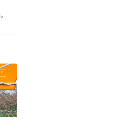
de
RE