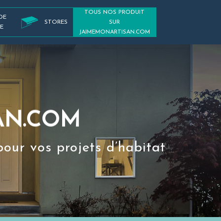
TOUS NOS PRODUIT
DE
STORES
SUR
E
JAIMEMONARTISAN.COM
AN.COM
pour vos projets d’habitat