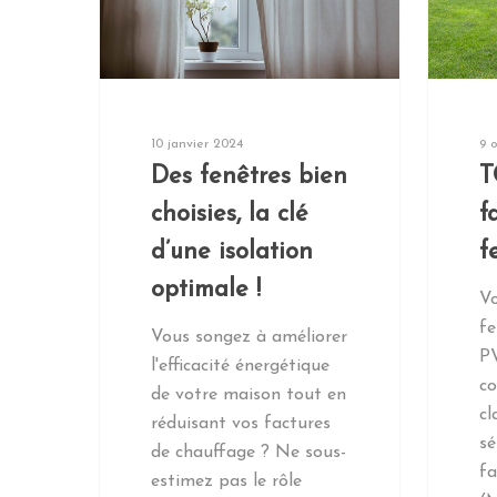
10 janvier 2024
9 
Des fenêtres bien
T
choisies, la clé
f
d’une isolation
f
optimale !
Vo
fe
Vous songez à améliorer
PV
l'efficacité énergétique
c
de votre maison tout en
cl
réduisant vos factures
sé
de chauffage ? Ne sous-
fa
estimez pas le rôle