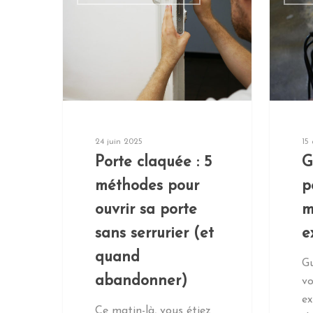
24 juin 2025
15
Porte claquée : 5
G
méthodes pour
p
ouvrir sa porte
m
sans serrurier (et
e
quand
Gu
abandonner)
vo
ex
Ce matin-là, vous étiez