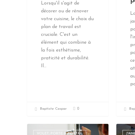
p
Lorsqu'il s'agit de
décorer ou de rénover
La
votre cuisine, le choix du
ja
plan de travail est
pa
cruciale. C'est un
l'
élément qui combine à
pr
la fois esthétisme,
pa
praticité et durabilité.
c
Il…
at
au
po
0
Baptiste Caspar
Bap
VOLET, PORTE & PORTAIL
J'AI