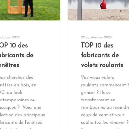
octobre 2023
22 septembre 2023
OP 10 des
TOP 10 des
abricants de
fabricants de
enêtres
volets roulants
us cherchez des
Vos vieux volets
nêtres en bois, en
roulants commencent 
C, au look
grincer ? Ils se
ontemporaines ou
transforment en
assiques ? Voici une
tambourins au moindr
lection des principaux
coup de vent et vous
bricants de fenêtres
souhaitez les rénover ?