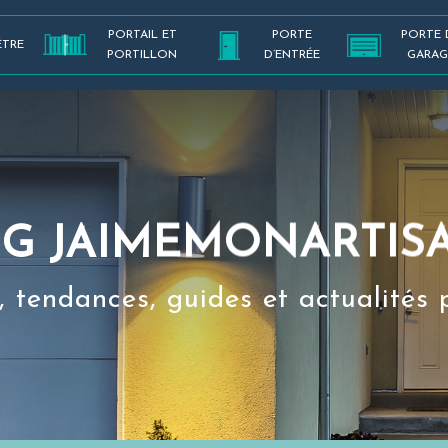
PORTAIL ET
PORTE
PORTE 
ÊTRE
PORTILLON
D’ENTRÉE
GARAG
OG JAIMEMONARTIS
s, tendances, guides et actualités 