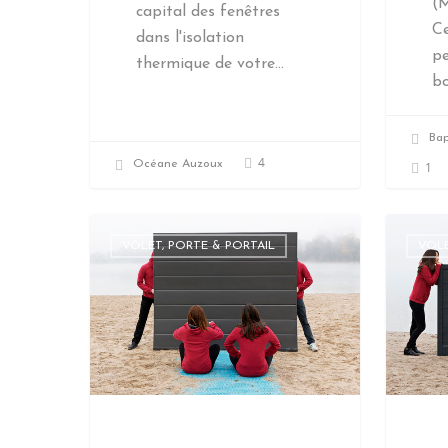
(M
capital des fenêtres
Ce
dans l'isolation
pe
thermique de votre…
bo
Bap
4
Océane Auzoux
1
VOLET, PORTE & PORTAIL
VOLE