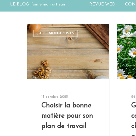
LE BLOG J'aime mon artisan
REVUE WEB
CONS
J'AIME MON ARTISAN
REV
13 octobre 2025
26
Choisir la bonne
G
Hit enter to search or ESC to close
matière pour son
c
plan de travail
c