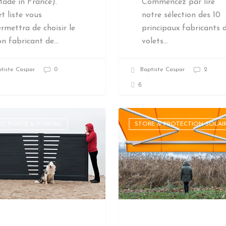
ade in France).
Commencez par lire
t liste vous
notre sélection des 10
rmettra de choisir le
principaux fabricants 
n fabricant de…
volets…
tiste Caspar
0
Baptiste Caspar
2
6
T, PORTE & PORTAIL
STORE & PROTECTION SOLAI