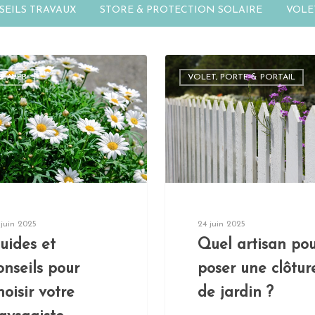
EILS TRAVAUX
STORE & PROTECTION SOLAIRE
VOLE
UE WEB
VOLET, PORTE & PORTAIL
 juin 2025
24 juin 2025
uides et
Quel artisan po
onseils pour
poser une clôtur
hoisir votre
de jardin ?