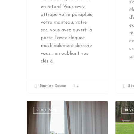
s'
en retard. Vous avez
é
attrapé votre parapluie,
d
votre manteau, votre
ex
sac, vous avez ouvert la
ma
porte, l’avez claquée
ex
machinalement derrière
cr
vous… en oubliant vos
p
clés à…
5
Baptiste Caspar
Bap
REVUE WEB
REV